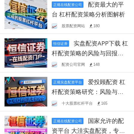
配资最大的平
正规在线配资公司
台 杠杆配资策略分析图解析
股票配资网站
180
实盘配资APP下载 杠
恒信证券
杆配资策略的风险与回报分
析
配资公司官网
148
爱投顾配资 杠
正规实盘配资平台
杆配资策略研究：风险与回
报分析
十大股票杠杆平台
165
国家允许的配
正规在线配资公司
资平台 大洼实盘配资，专业