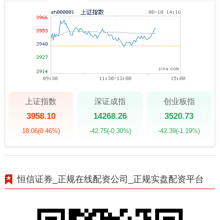
上证指数
深证成指
创业板指
3958.10
14268.26
3520.73
18.06
(0.46%)
-42.75
(-0.30%)
-42.39
(-1.19%)
恒信证券_正规在线配资公司_正规实盘配资平台