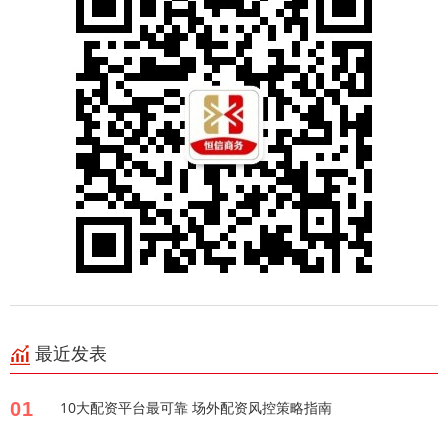
最近发表
01
10大配资平台最可靠 场外配资风控策略指南