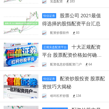
实盘配资
183
股票公司 2021最值
恒信证券
得选择的股指配资平台汇总
配资炒股软件
93
十大正规配资
正规实盘配资平台
平台 股票配资价格如何确
定？
配资低息炒股配资门户
64
配资炒股投资 股票配
恒信证券
资技巧大揭秘
啥叫杠杆炒股
134