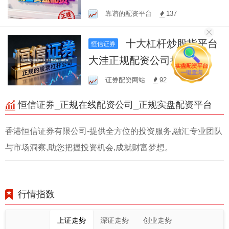
投资助您获利倍增
靠谱的配资平台
137
十大杠杆炒股指平台
恒信证券
大洼正规配资公司推荐
证券配资网站
92
恒信证券_正规在线配资公司_正规实盘配资平台
香港恒信证券有限公司-提供全方位的投资服务,融汇专业团队
与市场洞察,助您把握投资机会,成就财富梦想。
行情指数
上证走势
深证走势
创业走势