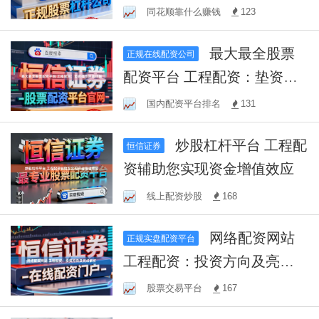
的理财新起点
同花顺靠什么赚钱
123
最大最全股票
正规在线配资公司
配资平台 工程配资：垫资操
作步骤详解
国内配资平台排名
131
炒股杠杆平台 工程配
恒信证券
资辅助您实现资金增值效应
线上配资炒股
168
网络配资网站
正规实盘配资平台
工程配资：投资方向及亮点
解析
股票交易平台
167